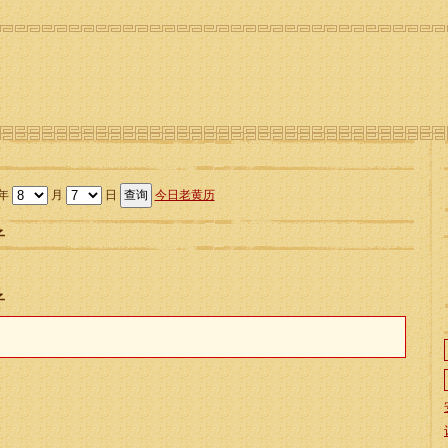
年
月
日
今日老黄历
子
子