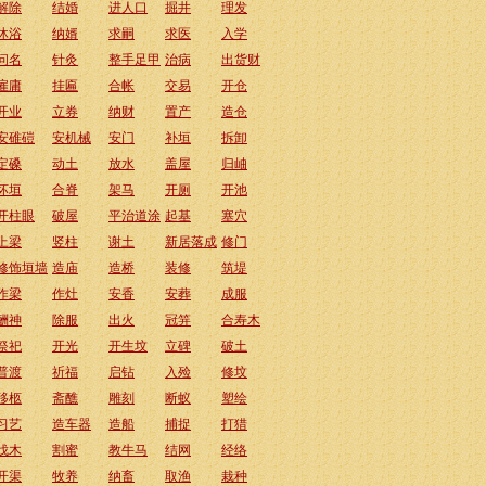
解除
结婚
进人口
掘井
理发
沐浴
纳婿
求嗣
求医
入学
问名
针灸
整手足甲
治病
出货财
雇庸
挂匾
合帐
交易
开仓
开业
立券
纳财
置产
造仓
安碓磑
安机械
安门
补垣
拆卸
定磉
动土
放水
盖屋
归岫
坏垣
合脊
架马
开厕
开池
开柱眼
破屋
平治道涂
起基
塞穴
上梁
竖柱
谢土
新居落成
修门
修饰垣墙
造庙
造桥
装修
筑堤
作梁
作灶
安香
安葬
成服
酬神
除服
出火
冠笄
合寿木
祭祀
开光
开生坟
立碑
破土
普渡
祈福
启钻
入殓
修坟
移柩
斋醮
雕刻
断蚁
塑绘
习艺
造车器
造船
捕捉
打猎
伐木
割蜜
教牛马
结网
经络
开渠
牧养
纳畜
取渔
栽种