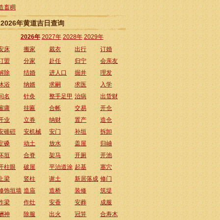
造畜稠
2026年黄道吉日查询
2026年
2027年
2028年
2029年
安床
搬家
裁衣
出行
订婚
订盟
分家
赴任
归宁
会亲友
解除
结婚
进人口
掘井
理发
沐浴
纳婿
求嗣
求医
入学
问名
针灸
整手足甲
治病
出货财
雇庸
挂匾
合帐
交易
开仓
开业
立券
纳财
置产
造仓
安碓磑
安机械
安门
补垣
拆卸
定磉
动土
放水
盖屋
归岫
坏垣
合脊
架马
开厕
开池
开柱眼
破屋
平治道涂
起基
塞穴
上梁
竖柱
谢土
新居落成
修门
修饰垣墙
造庙
造桥
装修
筑堤
作梁
作灶
安香
安葬
成服
酬神
除服
出火
冠笄
合寿木