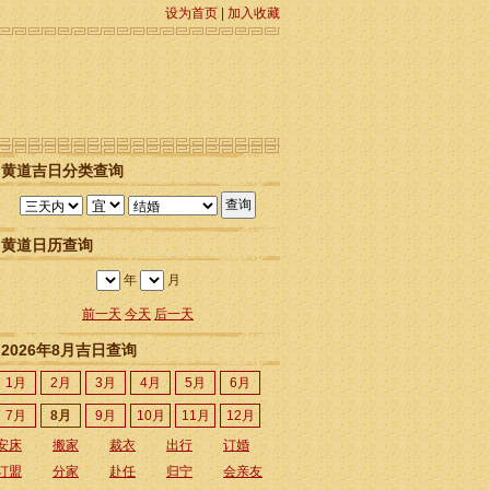
设为首页
|
加入收藏
黄道吉日分类查询
黄道日历查询
年
月
前一天
今天
后一天
2026年8月吉日查询
1月
2月
3月
4月
5月
6月
7月
8月
9月
10月
11月
12月
安床
搬家
裁衣
出行
订婚
订盟
分家
赴任
归宁
会亲友