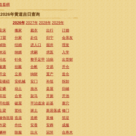
造畜稠
2026年黄道吉日查询
2026年
2027年
2028年
2029年
安床
搬家
裁衣
出行
订婚
订盟
分家
赴任
归宁
会亲友
解除
结婚
进人口
掘井
理发
沐浴
纳婿
求嗣
求医
入学
问名
针灸
整手足甲
治病
出货财
雇庸
挂匾
合帐
交易
开仓
开业
立券
纳财
置产
造仓
安碓磑
安机械
安门
补垣
拆卸
定磉
动土
放水
盖屋
归岫
坏垣
合脊
架马
开厕
开池
开柱眼
破屋
平治道涂
起基
塞穴
上梁
竖柱
谢土
新居落成
修门
修饰垣墙
造庙
造桥
装修
筑堤
作梁
作灶
安香
安葬
成服
酬神
除服
出火
冠笄
合寿木