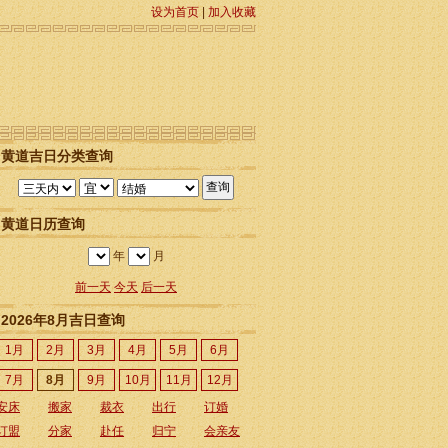
设为首页
|
加入收藏
黄道吉日分类查询
黄道日历查询
年
月
前一天
今天
后一天
2026年8月吉日查询
1月
2月
3月
4月
5月
6月
7月
8月
9月
10月
11月
12月
安床
搬家
裁衣
出行
订婚
订盟
分家
赴任
归宁
会亲友