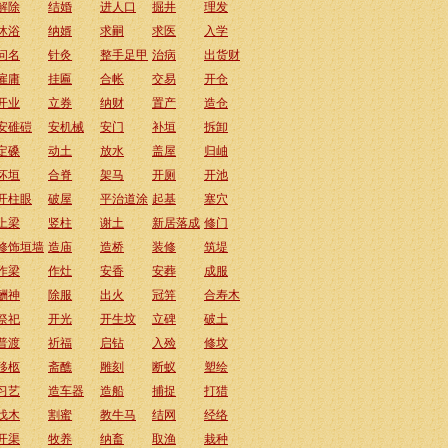
解除
结婚
进人口
掘井
理发
沐浴
纳婿
求嗣
求医
入学
问名
针灸
整手足甲
治病
出货财
雇庸
挂匾
合帐
交易
开仓
开业
立券
纳财
置产
造仓
安碓磑
安机械
安门
补垣
拆卸
定磉
动土
放水
盖屋
归岫
坏垣
合脊
架马
开厕
开池
开柱眼
破屋
平治道涂
起基
塞穴
上梁
竖柱
谢土
新居落成
修门
修饰垣墙
造庙
造桥
装修
筑堤
作梁
作灶
安香
安葬
成服
酬神
除服
出火
冠笄
合寿木
祭祀
开光
开生坟
立碑
破土
普渡
祈福
启钻
入殓
修坟
移柩
斋醮
雕刻
断蚁
塑绘
习艺
造车器
造船
捕捉
打猎
伐木
割蜜
教牛马
结网
经络
开渠
牧养
纳畜
取渔
栽种