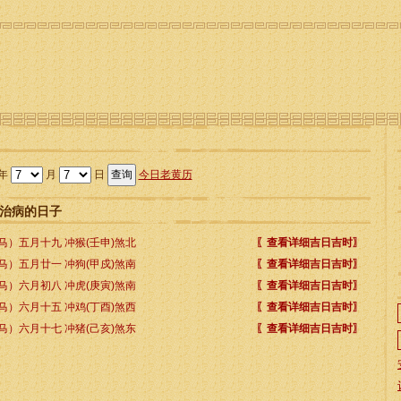
年
月
日
今日老黄历
月宜治病的日子
马）五月十九 冲猴(壬申)煞北
〖查看详细吉日吉时〗
马）五月廿一 冲狗(甲戍)煞南
〖查看详细吉日吉时〗
马）六月初八 冲虎(庚寅)煞南
〖查看详细吉日吉时〗
马）六月十五 冲鸡(丁酉)煞西
〖查看详细吉日吉时〗
马）六月十七 冲猪(己亥)煞东
〖查看详细吉日吉时〗