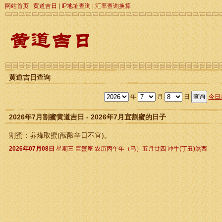
网站首页
|
黄道吉日
|
IP地址查询
|
汇率查询换算
黄道吉日查询
年
月
日
今日
2026年7月割蜜黄道吉日 - 2026年7月宜割蜜的日子
割蜜：养烽取蜜(酝酿辛日不宜)。
2026年07月08日
星期三 巨蟹座 农历丙午年（马）五月廿四 冲牛(丁丑)煞西