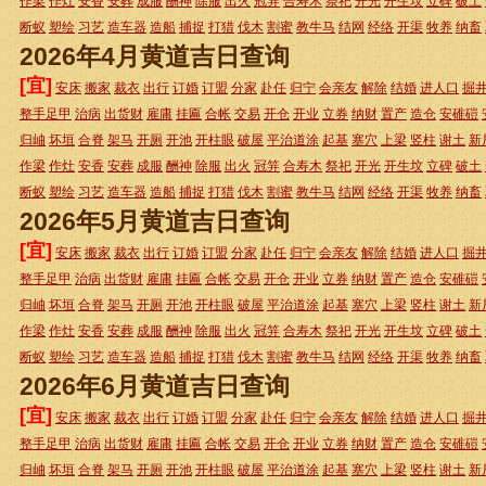
作梁
作灶
安香
安葬
成服
酬神
除服
出火
冠笄
合寿木
祭祀
开光
开生坟
立碑
破土
断蚁
塑绘
习艺
造车器
造船
捕捉
打猎
伐木
割蜜
教牛马
结网
经络
开渠
牧养
纳畜
2026年4月黄道吉日查询
[宜]
安床
搬家
裁衣
出行
订婚
订盟
分家
赴任
归宁
会亲友
解除
结婚
进人口
掘
整手足甲
治病
出货财
雇庸
挂匾
合帐
交易
开仓
开业
立券
纳财
置产
造仓
安碓磑
归岫
坏垣
合脊
架马
开厕
开池
开柱眼
破屋
平治道涂
起基
塞穴
上梁
竖柱
谢土
新
作梁
作灶
安香
安葬
成服
酬神
除服
出火
冠笄
合寿木
祭祀
开光
开生坟
立碑
破土
断蚁
塑绘
习艺
造车器
造船
捕捉
打猎
伐木
割蜜
教牛马
结网
经络
开渠
牧养
纳畜
2026年5月黄道吉日查询
[宜]
安床
搬家
裁衣
出行
订婚
订盟
分家
赴任
归宁
会亲友
解除
结婚
进人口
掘
整手足甲
治病
出货财
雇庸
挂匾
合帐
交易
开仓
开业
立券
纳财
置产
造仓
安碓磑
归岫
坏垣
合脊
架马
开厕
开池
开柱眼
破屋
平治道涂
起基
塞穴
上梁
竖柱
谢土
新
作梁
作灶
安香
安葬
成服
酬神
除服
出火
冠笄
合寿木
祭祀
开光
开生坟
立碑
破土
断蚁
塑绘
习艺
造车器
造船
捕捉
打猎
伐木
割蜜
教牛马
结网
经络
开渠
牧养
纳畜
2026年6月黄道吉日查询
[宜]
安床
搬家
裁衣
出行
订婚
订盟
分家
赴任
归宁
会亲友
解除
结婚
进人口
掘
整手足甲
治病
出货财
雇庸
挂匾
合帐
交易
开仓
开业
立券
纳财
置产
造仓
安碓磑
归岫
坏垣
合脊
架马
开厕
开池
开柱眼
破屋
平治道涂
起基
塞穴
上梁
竖柱
谢土
新