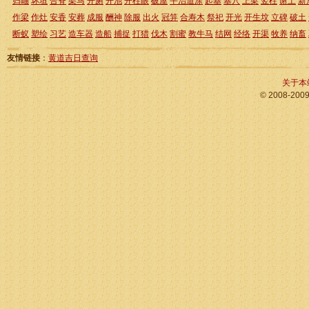
归岫
坏垣
合脊
架马
开厕
开池
开柱眼
破屋
平治道涂
起基
塞穴
上梁
竖柱
谢土
新
作梁
作灶
安香
安葬
成服
酬神
除服
出火
冠笄
合寿木
祭祀
开光
开生坟
立碑
破土
断蚁
塑绘
习艺
造车器
造船
捕捉
打猎
伐木
割蜜
教牛马
结网
经络
开渠
牧养
纳畜
友情链接
：
黄道吉日查询
关于本
© 2008-200