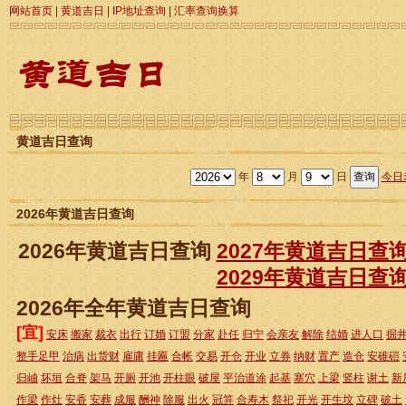
网站首页
|
黄道吉日
|
IP地址查询
|
汇率查询换算
黄道吉日查询
年
月
日
今日
2026年黄道吉日查询
2026年黄道吉日查询
2027年黄道吉日查
2029年黄道吉日查
2026年全年黄道吉日查询
[宜]
安床
搬家
裁衣
出行
订婚
订盟
分家
赴任
归宁
会亲友
解除
结婚
进人口
掘
整手足甲
治病
出货财
雇庸
挂匾
合帐
交易
开仓
开业
立券
纳财
置产
造仓
安碓磑
归岫
坏垣
合脊
架马
开厕
开池
开柱眼
破屋
平治道涂
起基
塞穴
上梁
竖柱
谢土
新
作梁
作灶
安香
安葬
成服
酬神
除服
出火
冠笄
合寿木
祭祀
开光
开生坟
立碑
破土