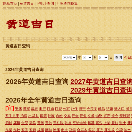
网站首页
|
黄道吉日
|
IP地址查询
|
汇率查询换算
黄道吉日查询
年
月
日
今日
2026年黄道吉日查询
2026年黄道吉日查询
2027年黄道吉日查
2029年黄道吉日查
2026年全年黄道吉日查询
[宜]
安床
搬家
裁衣
出行
订婚
订盟
分家
赴任
归宁
会亲友
解除
结婚
进人口
掘
整手足甲
治病
出货财
雇庸
挂匾
合帐
交易
开仓
开业
立券
纳财
置产
造仓
安碓磑
归岫
坏垣
合脊
架马
开厕
开池
开柱眼
破屋
平治道涂
起基
塞穴
上梁
竖柱
谢土
新
作梁
作灶
安香
安葬
成服
酬神
除服
出火
冠笄
合寿木
祭祀
开光
开生坟
立碑
破土