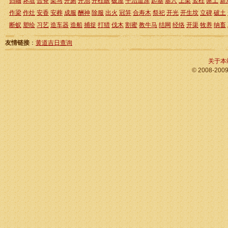
归岫
坏垣
合脊
架马
开厕
开池
开柱眼
破屋
平治道涂
起基
塞穴
上梁
竖柱
谢土
新
作梁
作灶
安香
安葬
成服
酬神
除服
出火
冠笄
合寿木
祭祀
开光
开生坟
立碑
破土
断蚁
塑绘
习艺
造车器
造船
捕捉
打猎
伐木
割蜜
教牛马
结网
经络
开渠
牧养
纳畜
友情链接
：
黄道吉日查询
关于本
© 2008-200