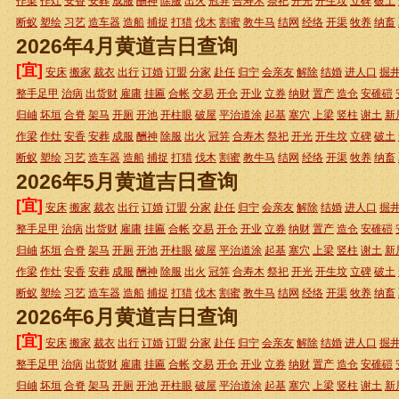
作梁
作灶
安香
安葬
成服
酬神
除服
出火
冠笄
合寿木
祭祀
开光
开生坟
立碑
破土
断蚁
塑绘
习艺
造车器
造船
捕捉
打猎
伐木
割蜜
教牛马
结网
经络
开渠
牧养
纳畜
2026年4月黄道吉日查询
[宜]
安床
搬家
裁衣
出行
订婚
订盟
分家
赴任
归宁
会亲友
解除
结婚
进人口
掘
整手足甲
治病
出货财
雇庸
挂匾
合帐
交易
开仓
开业
立券
纳财
置产
造仓
安碓磑
归岫
坏垣
合脊
架马
开厕
开池
开柱眼
破屋
平治道涂
起基
塞穴
上梁
竖柱
谢土
新
作梁
作灶
安香
安葬
成服
酬神
除服
出火
冠笄
合寿木
祭祀
开光
开生坟
立碑
破土
断蚁
塑绘
习艺
造车器
造船
捕捉
打猎
伐木
割蜜
教牛马
结网
经络
开渠
牧养
纳畜
2026年5月黄道吉日查询
[宜]
安床
搬家
裁衣
出行
订婚
订盟
分家
赴任
归宁
会亲友
解除
结婚
进人口
掘
整手足甲
治病
出货财
雇庸
挂匾
合帐
交易
开仓
开业
立券
纳财
置产
造仓
安碓磑
归岫
坏垣
合脊
架马
开厕
开池
开柱眼
破屋
平治道涂
起基
塞穴
上梁
竖柱
谢土
新
作梁
作灶
安香
安葬
成服
酬神
除服
出火
冠笄
合寿木
祭祀
开光
开生坟
立碑
破土
断蚁
塑绘
习艺
造车器
造船
捕捉
打猎
伐木
割蜜
教牛马
结网
经络
开渠
牧养
纳畜
2026年6月黄道吉日查询
[宜]
安床
搬家
裁衣
出行
订婚
订盟
分家
赴任
归宁
会亲友
解除
结婚
进人口
掘
整手足甲
治病
出货财
雇庸
挂匾
合帐
交易
开仓
开业
立券
纳财
置产
造仓
安碓磑
归岫
坏垣
合脊
架马
开厕
开池
开柱眼
破屋
平治道涂
起基
塞穴
上梁
竖柱
谢土
新