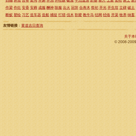
归岫
坏垣
合脊
架马
开厕
开池
开柱眼
破屋
平治道涂
起基
塞穴
上梁
竖柱
谢土
新
作梁
作灶
安香
安葬
成服
酬神
除服
出火
冠笄
合寿木
祭祀
开光
开生坟
立碑
破土
断蚁
塑绘
习艺
造车器
造船
捕捉
打猎
伐木
割蜜
教牛马
结网
经络
开渠
牧养
纳畜
友情链接
：
黄道吉日查询
关于本
© 2008-200