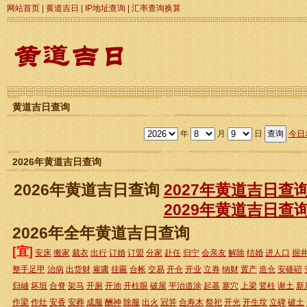
网站首页
|
黄道吉日
|
IP地址查询
|
汇率查询换算
黄道吉日查询
年
月
日
今日
2026年黄道吉日查询
2026年黄道吉日查询
2027年黄道吉日查
2029年黄道吉日查
2026年全年黄道吉日查询
[宜]
安床
搬家
裁衣
出行
订婚
订盟
分家
赴任
归宁
会亲友
解除
结婚
进人口
掘
整手足甲
治病
出货财
雇庸
挂匾
合帐
交易
开仓
开业
立券
纳财
置产
造仓
安碓磑
归岫
坏垣
合脊
架马
开厕
开池
开柱眼
破屋
平治道涂
起基
塞穴
上梁
竖柱
谢土
新
作梁
作灶
安香
安葬
成服
酬神
除服
出火
冠笄
合寿木
祭祀
开光
开生坟
立碑
破土