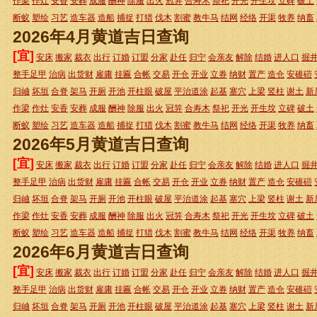
作梁
作灶
安香
安葬
成服
酬神
除服
出火
冠笄
合寿木
祭祀
开光
开生坟
立碑
破土
断蚁
塑绘
习艺
造车器
造船
捕捉
打猎
伐木
割蜜
教牛马
结网
经络
开渠
牧养
纳畜
2026年4月黄道吉日查询
[宜]
安床
搬家
裁衣
出行
订婚
订盟
分家
赴任
归宁
会亲友
解除
结婚
进人口
掘
整手足甲
治病
出货财
雇庸
挂匾
合帐
交易
开仓
开业
立券
纳财
置产
造仓
安碓磑
归岫
坏垣
合脊
架马
开厕
开池
开柱眼
破屋
平治道涂
起基
塞穴
上梁
竖柱
谢土
新
作梁
作灶
安香
安葬
成服
酬神
除服
出火
冠笄
合寿木
祭祀
开光
开生坟
立碑
破土
断蚁
塑绘
习艺
造车器
造船
捕捉
打猎
伐木
割蜜
教牛马
结网
经络
开渠
牧养
纳畜
2026年5月黄道吉日查询
[宜]
安床
搬家
裁衣
出行
订婚
订盟
分家
赴任
归宁
会亲友
解除
结婚
进人口
掘
整手足甲
治病
出货财
雇庸
挂匾
合帐
交易
开仓
开业
立券
纳财
置产
造仓
安碓磑
归岫
坏垣
合脊
架马
开厕
开池
开柱眼
破屋
平治道涂
起基
塞穴
上梁
竖柱
谢土
新
作梁
作灶
安香
安葬
成服
酬神
除服
出火
冠笄
合寿木
祭祀
开光
开生坟
立碑
破土
断蚁
塑绘
习艺
造车器
造船
捕捉
打猎
伐木
割蜜
教牛马
结网
经络
开渠
牧养
纳畜
2026年6月黄道吉日查询
[宜]
安床
搬家
裁衣
出行
订婚
订盟
分家
赴任
归宁
会亲友
解除
结婚
进人口
掘
整手足甲
治病
出货财
雇庸
挂匾
合帐
交易
开仓
开业
立券
纳财
置产
造仓
安碓磑
归岫
坏垣
合脊
架马
开厕
开池
开柱眼
破屋
平治道涂
起基
塞穴
上梁
竖柱
谢土
新