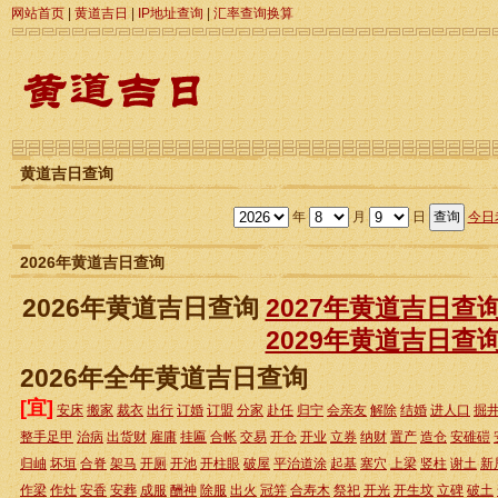
网站首页
|
黄道吉日
|
IP地址查询
|
汇率查询换算
黄道吉日查询
年
月
日
今日
2026年黄道吉日查询
2026年黄道吉日查询
2027年黄道吉日查
2029年黄道吉日查
2026年全年黄道吉日查询
[宜]
安床
搬家
裁衣
出行
订婚
订盟
分家
赴任
归宁
会亲友
解除
结婚
进人口
掘
整手足甲
治病
出货财
雇庸
挂匾
合帐
交易
开仓
开业
立券
纳财
置产
造仓
安碓磑
归岫
坏垣
合脊
架马
开厕
开池
开柱眼
破屋
平治道涂
起基
塞穴
上梁
竖柱
谢土
新
作梁
作灶
安香
安葬
成服
酬神
除服
出火
冠笄
合寿木
祭祀
开光
开生坟
立碑
破土