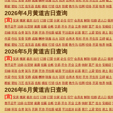
作梁
作灶
安香
安葬
成服
酬神
除服
出火
冠笄
合寿木
祭祀
开光
开生坟
立碑
破土
断蚁
塑绘
习艺
造车器
造船
捕捉
打猎
伐木
割蜜
教牛马
结网
经络
开渠
牧养
纳畜
2026年4月黄道吉日查询
[宜]
安床
搬家
裁衣
出行
订婚
订盟
分家
赴任
归宁
会亲友
解除
结婚
进人口
掘
整手足甲
治病
出货财
雇庸
挂匾
合帐
交易
开仓
开业
立券
纳财
置产
造仓
安碓磑
归岫
坏垣
合脊
架马
开厕
开池
开柱眼
破屋
平治道涂
起基
塞穴
上梁
竖柱
谢土
新
作梁
作灶
安香
安葬
成服
酬神
除服
出火
冠笄
合寿木
祭祀
开光
开生坟
立碑
破土
断蚁
塑绘
习艺
造车器
造船
捕捉
打猎
伐木
割蜜
教牛马
结网
经络
开渠
牧养
纳畜
2026年5月黄道吉日查询
[宜]
安床
搬家
裁衣
出行
订婚
订盟
分家
赴任
归宁
会亲友
解除
结婚
进人口
掘
整手足甲
治病
出货财
雇庸
挂匾
合帐
交易
开仓
开业
立券
纳财
置产
造仓
安碓磑
归岫
坏垣
合脊
架马
开厕
开池
开柱眼
破屋
平治道涂
起基
塞穴
上梁
竖柱
谢土
新
作梁
作灶
安香
安葬
成服
酬神
除服
出火
冠笄
合寿木
祭祀
开光
开生坟
立碑
破土
断蚁
塑绘
习艺
造车器
造船
捕捉
打猎
伐木
割蜜
教牛马
结网
经络
开渠
牧养
纳畜
2026年6月黄道吉日查询
[宜]
安床
搬家
裁衣
出行
订婚
订盟
分家
赴任
归宁
会亲友
解除
结婚
进人口
掘
整手足甲
治病
出货财
雇庸
挂匾
合帐
交易
开仓
开业
立券
纳财
置产
造仓
安碓磑
归岫
坏垣
合脊
架马
开厕
开池
开柱眼
破屋
平治道涂
起基
塞穴
上梁
竖柱
谢土
新