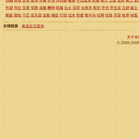
归岫
坏垣
合脊
架马
开厕
开池
开柱眼
破屋
平治道涂
起基
塞穴
上梁
竖柱
谢土
新
作梁
作灶
安香
安葬
成服
酬神
除服
出火
冠笄
合寿木
祭祀
开光
开生坟
立碑
破土
断蚁
塑绘
习艺
造车器
造船
捕捉
打猎
伐木
割蜜
教牛马
结网
经络
开渠
牧养
纳畜
友情链接
：
黄道吉日查询
关于本
© 2008-200