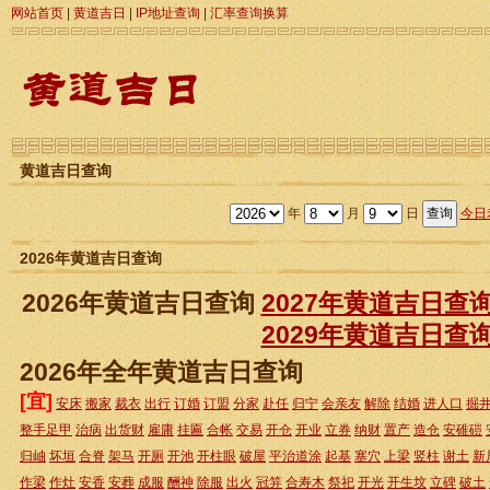
网站首页
|
黄道吉日
|
IP地址查询
|
汇率查询换算
黄道吉日查询
年
月
日
今日
2026年黄道吉日查询
2026年黄道吉日查询
2027年黄道吉日查
2029年黄道吉日查
2026年全年黄道吉日查询
[宜]
安床
搬家
裁衣
出行
订婚
订盟
分家
赴任
归宁
会亲友
解除
结婚
进人口
掘
整手足甲
治病
出货财
雇庸
挂匾
合帐
交易
开仓
开业
立券
纳财
置产
造仓
安碓磑
归岫
坏垣
合脊
架马
开厕
开池
开柱眼
破屋
平治道涂
起基
塞穴
上梁
竖柱
谢土
新
作梁
作灶
安香
安葬
成服
酬神
除服
出火
冠笄
合寿木
祭祀
开光
开生坟
立碑
破土