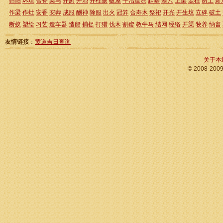
归岫
坏垣
合脊
架马
开厕
开池
开柱眼
破屋
平治道涂
起基
塞穴
上梁
竖柱
谢土
新
作梁
作灶
安香
安葬
成服
酬神
除服
出火
冠笄
合寿木
祭祀
开光
开生坟
立碑
破土
断蚁
塑绘
习艺
造车器
造船
捕捉
打猎
伐木
割蜜
教牛马
结网
经络
开渠
牧养
纳畜
友情链接
：
黄道吉日查询
关于本
© 2008-200