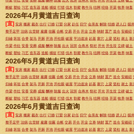
作梁
作灶
安香
安葬
成服
酬神
除服
出火
冠笄
合寿木
祭祀
开光
开生坟
立碑
破土
断蚁
塑绘
习艺
造车器
造船
捕捉
打猎
伐木
割蜜
教牛马
结网
经络
开渠
牧养
纳畜
2026年4月黄道吉日查询
[宜]
安床
搬家
裁衣
出行
订婚
订盟
分家
赴任
归宁
会亲友
解除
结婚
进人口
掘
整手足甲
治病
出货财
雇庸
挂匾
合帐
交易
开仓
开业
立券
纳财
置产
造仓
安碓磑
归岫
坏垣
合脊
架马
开厕
开池
开柱眼
破屋
平治道涂
起基
塞穴
上梁
竖柱
谢土
新
作梁
作灶
安香
安葬
成服
酬神
除服
出火
冠笄
合寿木
祭祀
开光
开生坟
立碑
破土
断蚁
塑绘
习艺
造车器
造船
捕捉
打猎
伐木
割蜜
教牛马
结网
经络
开渠
牧养
纳畜
2026年5月黄道吉日查询
[宜]
安床
搬家
裁衣
出行
订婚
订盟
分家
赴任
归宁
会亲友
解除
结婚
进人口
掘
整手足甲
治病
出货财
雇庸
挂匾
合帐
交易
开仓
开业
立券
纳财
置产
造仓
安碓磑
归岫
坏垣
合脊
架马
开厕
开池
开柱眼
破屋
平治道涂
起基
塞穴
上梁
竖柱
谢土
新
作梁
作灶
安香
安葬
成服
酬神
除服
出火
冠笄
合寿木
祭祀
开光
开生坟
立碑
破土
断蚁
塑绘
习艺
造车器
造船
捕捉
打猎
伐木
割蜜
教牛马
结网
经络
开渠
牧养
纳畜
2026年6月黄道吉日查询
[宜]
安床
搬家
裁衣
出行
订婚
订盟
分家
赴任
归宁
会亲友
解除
结婚
进人口
掘
整手足甲
治病
出货财
雇庸
挂匾
合帐
交易
开仓
开业
立券
纳财
置产
造仓
安碓磑
归岫
坏垣
合脊
架马
开厕
开池
开柱眼
破屋
平治道涂
起基
塞穴
上梁
竖柱
谢土
新