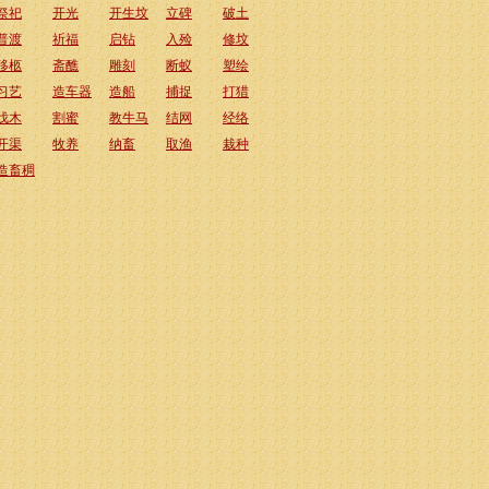
祭祀
开光
开生坟
立碑
破土
普渡
祈福
启钻
入殓
修坟
移柩
斋醮
雕刻
断蚁
塑绘
习艺
造车器
造船
捕捉
打猎
伐木
割蜜
教牛马
结网
经络
开渠
牧养
纳畜
取渔
栽种
造畜稠