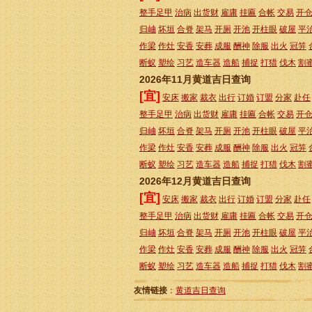
整手足甲
治病
出货财
雇庸
挂匾
合帐
交易
开
归岫
坏垣
合脊
架马
开厕
开池
开柱眼
破屋
平
作梁
作灶
安香
安葬
成服
酬神
除服
出火
冠笄
断蚁
塑绘
习艺
造车器
造船
捕捉
打猎
伐木
割
2026年11月黄道吉日查询
[宜]
安床
搬家
裁衣
出行
订婚
订盟
分家
赴任
整手足甲
治病
出货财
雇庸
挂匾
合帐
交易
开
归岫
坏垣
合脊
架马
开厕
开池
开柱眼
破屋
平
作梁
作灶
安香
安葬
成服
酬神
除服
出火
冠笄
断蚁
塑绘
习艺
造车器
造船
捕捉
打猎
伐木
割
2026年12月黄道吉日查询
[宜]
安床
搬家
裁衣
出行
订婚
订盟
分家
赴任
整手足甲
治病
出货财
雇庸
挂匾
合帐
交易
开
归岫
坏垣
合脊
架马
开厕
开池
开柱眼
破屋
平
作梁
作灶
安香
安葬
成服
酬神
除服
出火
冠笄
断蚁
塑绘
习艺
造车器
造船
捕捉
打猎
伐木
割
友情链接
：
黄道吉日查询