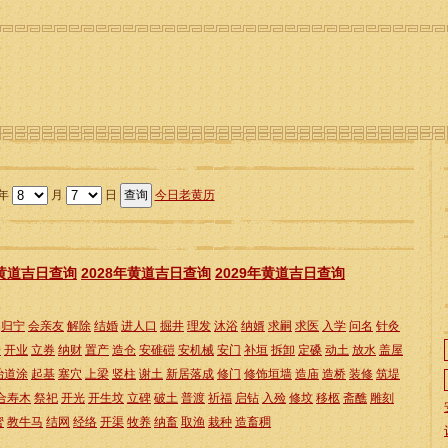
年
月
日
今日老黄历
年黄道吉日查询
2028年黄道吉日查询
2029年黄道吉日查询
归宁
会亲友
解除
结婚
进人口
掘井
理发
沐浴
纳婿
求嗣
求医
入学
问名
针灸
仓
开业
立券
纳财
置产
造仓
安碓磑
安机械
安门
补垣
拆卸
定磉
动土
放水
盖屋
治道涂
起基
塞穴
上梁
竖柱
谢土
新居落成
修门
修饰垣墙
造庙
造桥
装修
筑堤
合寿木
祭祀
开光
开生坟
立碑
破土
普渡
祈福
启钻
入殓
修坟
移柩
斋醮
雕刻
蜜
教牛马
结网
经络
开渠
牧养
纳畜
取渔
栽种
造畜稠