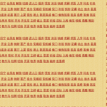
归宁
会亲友
解除
结婚
进人口
掘井
理发
沐浴
纳婿
求嗣
求医
入学
问名
针灸
仓
开业
立券
纳财
置产
造仓
安碓磑
安机械
安门
补垣
拆卸
定磉
动土
放水
盖屋
治道涂
起基
塞穴
上梁
竖柱
谢土
新居落成
修门
修饰垣墙
造庙
造桥
装修
筑堤
合寿木
祭祀
开光
开生坟
立碑
破土
普渡
祈福
启钻
入殓
修坟
移柩
斋醮
雕刻
蜜
教牛马
结网
经络
开渠
牧养
纳畜
取渔
栽种
造畜稠
归宁
会亲友
解除
结婚
进人口
掘井
理发
沐浴
纳婿
求嗣
求医
入学
问名
针灸
仓
开业
立券
纳财
置产
造仓
安碓磑
安机械
安门
补垣
拆卸
定磉
动土
放水
盖屋
治道涂
起基
塞穴
上梁
竖柱
谢土
新居落成
修门
修饰垣墙
造庙
造桥
装修
筑堤
合寿木
祭祀
开光
开生坟
立碑
破土
普渡
祈福
启钻
入殓
修坟
移柩
斋醮
雕刻
蜜
教牛马
结网
经络
开渠
牧养
纳畜
取渔
栽种
造畜稠
归宁
会亲友
解除
结婚
进人口
掘井
理发
沐浴
纳婿
求嗣
求医
入学
问名
针灸
仓
开业
立券
纳财
置产
造仓
安碓磑
安机械
安门
补垣
拆卸
定磉
动土
放水
盖屋
治道涂
起基
塞穴
上梁
竖柱
谢土
新居落成
修门
修饰垣墙
造庙
造桥
装修
筑堤
合寿木
祭祀
开光
开生坟
立碑
破土
普渡
祈福
启钻
入殓
修坟
移柩
斋醮
雕刻
蜜
教牛马
结网
经络
开渠
牧养
纳畜
取渔
栽种
造畜稠