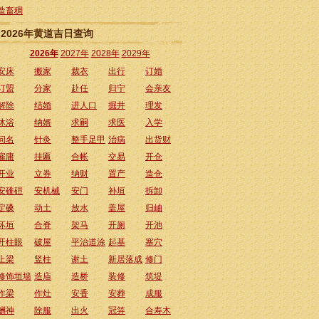
造畜稠
2026年黄道吉日查询
2026年
2027年
2028年
2029年
安床
搬家
裁衣
出行
订婚
订盟
分家
赴任
归宁
会亲友
解除
结婚
进人口
掘井
理发
沐浴
纳婿
求嗣
求医
入学
问名
针灸
整手足甲
治病
出货财
雇庸
挂匾
合帐
交易
开仓
开业
立券
纳财
置产
造仓
安碓磑
安机械
安门
补垣
拆卸
定磉
动土
放水
盖屋
归岫
坏垣
合脊
架马
开厕
开池
开柱眼
破屋
平治道涂
起基
塞穴
上梁
竖柱
谢土
新居落成
修门
修饰垣墙
造庙
造桥
装修
筑堤
作梁
作灶
安香
安葬
成服
酬神
除服
出火
冠笄
合寿木