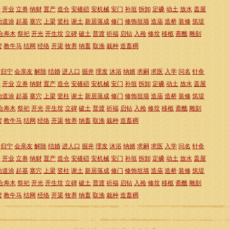
仓
开业
立券
纳财
置产
造仓
安碓磑
安机械
安门
补垣
拆卸
定磉
动土
放水
盖屋
治道涂
起基
塞穴
上梁
竖柱
谢土
新居落成
修门
修饰垣墙
造庙
造桥
装修
筑堤
合寿木
祭祀
开光
开生坟
立碑
破土
普渡
祈福
启钻
入殓
修坟
移柩
斋醮
雕刻
蜜
教牛马
结网
经络
开渠
牧养
纳畜
取渔
栽种
造畜稠
归宁
会亲友
解除
结婚
进人口
掘井
理发
沐浴
纳婿
求嗣
求医
入学
问名
针灸
仓
开业
立券
纳财
置产
造仓
安碓磑
安机械
安门
补垣
拆卸
定磉
动土
放水
盖屋
治道涂
起基
塞穴
上梁
竖柱
谢土
新居落成
修门
修饰垣墙
造庙
造桥
装修
筑堤
合寿木
祭祀
开光
开生坟
立碑
破土
普渡
祈福
启钻
入殓
修坟
移柩
斋醮
雕刻
蜜
教牛马
结网
经络
开渠
牧养
纳畜
取渔
栽种
造畜稠
归宁
会亲友
解除
结婚
进人口
掘井
理发
沐浴
纳婿
求嗣
求医
入学
问名
针灸
仓
开业
立券
纳财
置产
造仓
安碓磑
安机械
安门
补垣
拆卸
定磉
动土
放水
盖屋
治道涂
起基
塞穴
上梁
竖柱
谢土
新居落成
修门
修饰垣墙
造庙
造桥
装修
筑堤
合寿木
祭祀
开光
开生坟
立碑
破土
普渡
祈福
启钻
入殓
修坟
移柩
斋醮
雕刻
蜜
教牛马
结网
经络
开渠
牧养
纳畜
取渔
栽种
造畜稠