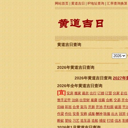
网站首页
|
黄道吉日
|
IP地址查询
|
汇率查询换算
黄道吉日查询
2026年黄道吉日查询
2026年黄道吉日查询
2027
2026年全年黄道吉日查询
[宜]
安床
搬家
裁衣
出行
订婚
订盟
分家
赴任
整手足甲
治病
出货财
雇庸
挂匾
合帐
交易
开
归岫
坏垣
合脊
架马
开厕
开池
开柱眼
破屋
平
作梁
作灶
安香
安葬
成服
酬神
除服
出火
冠笄
断蚁
塑绘
习艺
造车器
造船
捕捉
打猎
伐木
割
2026年1月黄道吉日查询