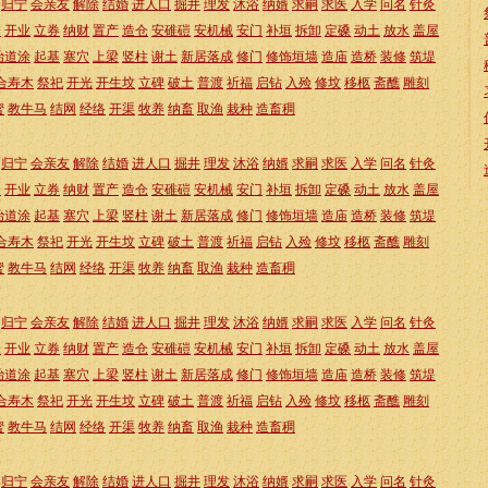
归宁
会亲友
解除
结婚
进人口
掘井
理发
沐浴
纳婿
求嗣
求医
入学
问名
针灸
仓
开业
立券
纳财
置产
造仓
安碓磑
安机械
安门
补垣
拆卸
定磉
动土
放水
盖屋
治道涂
起基
塞穴
上梁
竖柱
谢土
新居落成
修门
修饰垣墙
造庙
造桥
装修
筑堤
合寿木
祭祀
开光
开生坟
立碑
破土
普渡
祈福
启钻
入殓
修坟
移柩
斋醮
雕刻
蜜
教牛马
结网
经络
开渠
牧养
纳畜
取渔
栽种
造畜稠
归宁
会亲友
解除
结婚
进人口
掘井
理发
沐浴
纳婿
求嗣
求医
入学
问名
针灸
仓
开业
立券
纳财
置产
造仓
安碓磑
安机械
安门
补垣
拆卸
定磉
动土
放水
盖屋
治道涂
起基
塞穴
上梁
竖柱
谢土
新居落成
修门
修饰垣墙
造庙
造桥
装修
筑堤
合寿木
祭祀
开光
开生坟
立碑
破土
普渡
祈福
启钻
入殓
修坟
移柩
斋醮
雕刻
蜜
教牛马
结网
经络
开渠
牧养
纳畜
取渔
栽种
造畜稠
归宁
会亲友
解除
结婚
进人口
掘井
理发
沐浴
纳婿
求嗣
求医
入学
问名
针灸
仓
开业
立券
纳财
置产
造仓
安碓磑
安机械
安门
补垣
拆卸
定磉
动土
放水
盖屋
治道涂
起基
塞穴
上梁
竖柱
谢土
新居落成
修门
修饰垣墙
造庙
造桥
装修
筑堤
合寿木
祭祀
开光
开生坟
立碑
破土
普渡
祈福
启钻
入殓
修坟
移柩
斋醮
雕刻
蜜
教牛马
结网
经络
开渠
牧养
纳畜
取渔
栽种
造畜稠
归宁
会亲友
解除
结婚
进人口
掘井
理发
沐浴
纳婿
求嗣
求医
入学
问名
针灸