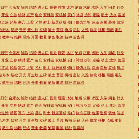
归宁
会亲友
解除
结婚
进人口
掘井
理发
沐浴
纳婿
求嗣
求医
入学
问名
针灸
仓
开业
立券
纳财
置产
造仓
安碓磑
安机械
安门
补垣
拆卸
定磉
动土
放水
盖屋
治道涂
起基
塞穴
上梁
竖柱
谢土
新居落成
修门
修饰垣墙
造庙
造桥
装修
筑堤
合寿木
祭祀
开光
开生坟
立碑
破土
普渡
祈福
启钻
入殓
修坟
移柩
斋醮
雕刻
蜜
教牛马
结网
经络
开渠
牧养
纳畜
取渔
栽种
造畜稠
归宁
会亲友
解除
结婚
进人口
掘井
理发
沐浴
纳婿
求嗣
求医
入学
问名
针灸
仓
开业
立券
纳财
置产
造仓
安碓磑
安机械
安门
补垣
拆卸
定磉
动土
放水
盖屋
治道涂
起基
塞穴
上梁
竖柱
谢土
新居落成
修门
修饰垣墙
造庙
造桥
装修
筑堤
合寿木
祭祀
开光
开生坟
立碑
破土
普渡
祈福
启钻
入殓
修坟
移柩
斋醮
雕刻
蜜
教牛马
结网
经络
开渠
牧养
纳畜
取渔
栽种
造畜稠
归宁
会亲友
解除
结婚
进人口
掘井
理发
沐浴
纳婿
求嗣
求医
入学
问名
针灸
仓
开业
立券
纳财
置产
造仓
安碓磑
安机械
安门
补垣
拆卸
定磉
动土
放水
盖屋
治道涂
起基
塞穴
上梁
竖柱
谢土
新居落成
修门
修饰垣墙
造庙
造桥
装修
筑堤
合寿木
祭祀
开光
开生坟
立碑
破土
普渡
祈福
启钻
入殓
修坟
移柩
斋醮
雕刻
蜜
教牛马
结网
经络
开渠
牧养
纳畜
取渔
栽种
造畜稠