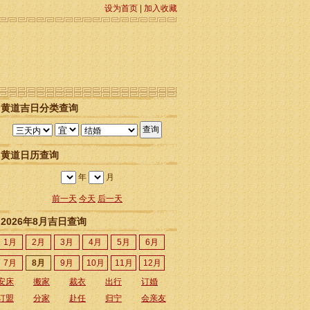
设为首页
|
加入收藏
黄道吉日分类查询
黄道日历查询
年
月
前一天
今天
后一天
2026年8月吉日查询
1月
2月
3月
4月
5月
6月
7月
8月
9月
10月
11月
12月
安床
搬家
裁衣
出行
订婚
订盟
分家
赴任
归宁
会亲友