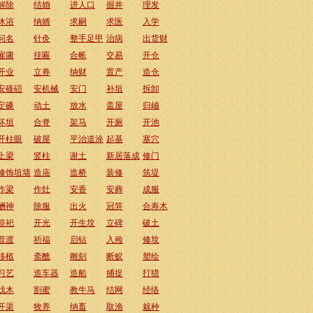
解除
结婚
进人口
掘井
理发
沐浴
纳婿
求嗣
求医
入学
问名
针灸
整手足甲
治病
出货财
雇庸
挂匾
合帐
交易
开仓
开业
立券
纳财
置产
造仓
安碓磑
安机械
安门
补垣
拆卸
定磉
动土
放水
盖屋
归岫
坏垣
合脊
架马
开厕
开池
开柱眼
破屋
平治道涂
起基
塞穴
上梁
竖柱
谢土
新居落成
修门
修饰垣墙
造庙
造桥
装修
筑堤
作梁
作灶
安香
安葬
成服
酬神
除服
出火
冠笄
合寿木
祭祀
开光
开生坟
立碑
破土
普渡
祈福
启钻
入殓
修坟
移柩
斋醮
雕刻
断蚁
塑绘
习艺
造车器
造船
捕捉
打猎
伐木
割蜜
教牛马
结网
经络
开渠
牧养
纳畜
取渔
栽种