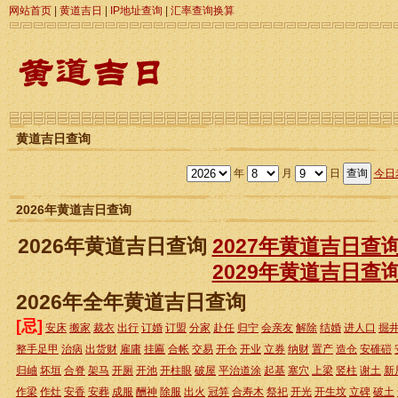
网站首页
|
黄道吉日
|
IP地址查询
|
汇率查询换算
黄道吉日查询
年
月
日
今日
2026年黄道吉日查询
2026年黄道吉日查询
2027年黄道吉日查
2029年黄道吉日查
2026年全年黄道吉日查询
[忌]
安床
搬家
裁衣
出行
订婚
订盟
分家
赴任
归宁
会亲友
解除
结婚
进人口
掘
整手足甲
治病
出货财
雇庸
挂匾
合帐
交易
开仓
开业
立券
纳财
置产
造仓
安碓磑
归岫
坏垣
合脊
架马
开厕
开池
开柱眼
破屋
平治道涂
起基
塞穴
上梁
竖柱
谢土
新
作梁
作灶
安香
安葬
成服
酬神
除服
出火
冠笄
合寿木
祭祀
开光
开生坟
立碑
破土