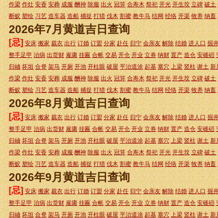
作梁
作灶
安香
安葬
成服
酬神
除服
出火
冠笄
合寿木
祭祀
开光
开生坟
立碑
破土
断蚁
塑绘
习艺
造车器
造船
捕捉
打猎
伐木
割蜜
教牛马
结网
经络
开渠
牧养
纳畜
2026年7月黄道吉日查询
[忌]
安床
搬家
裁衣
出行
订婚
订盟
分家
赴任
归宁
会亲友
解除
结婚
进人口
掘
整手足甲
治病
出货财
雇庸
挂匾
合帐
交易
开仓
开业
立券
纳财
置产
造仓
安碓磑
归岫
坏垣
合脊
架马
开厕
开池
开柱眼
破屋
平治道涂
起基
塞穴
上梁
竖柱
谢土
新
作梁
作灶
安香
安葬
成服
酬神
除服
出火
冠笄
合寿木
祭祀
开光
开生坟
立碑
破土
断蚁
塑绘
习艺
造车器
造船
捕捉
打猎
伐木
割蜜
教牛马
结网
经络
开渠
牧养
纳畜
2026年8月黄道吉日查询
[忌]
安床
搬家
裁衣
出行
订婚
订盟
分家
赴任
归宁
会亲友
解除
结婚
进人口
掘
整手足甲
治病
出货财
雇庸
挂匾
合帐
交易
开仓
开业
立券
纳财
置产
造仓
安碓磑
归岫
坏垣
合脊
架马
开厕
开池
开柱眼
破屋
平治道涂
起基
塞穴
上梁
竖柱
谢土
新
作梁
作灶
安香
安葬
成服
酬神
除服
出火
冠笄
合寿木
祭祀
开光
开生坟
立碑
破土
断蚁
塑绘
习艺
造车器
造船
捕捉
打猎
伐木
割蜜
教牛马
结网
经络
开渠
牧养
纳畜
2026年9月黄道吉日查询
[忌]
安床
搬家
裁衣
出行
订婚
订盟
分家
赴任
归宁
会亲友
解除
结婚
进人口
掘
整手足甲
治病
出货财
雇庸
挂匾
合帐
交易
开仓
开业
立券
纳财
置产
造仓
安碓磑
归岫
坏垣
合脊
架马
开厕
开池
开柱眼
破屋
平治道涂
起基
塞穴
上梁
竖柱
谢土
新