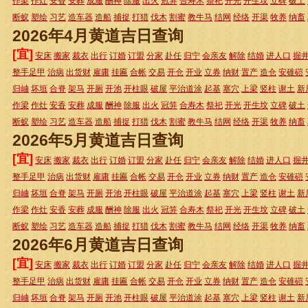
作梁
作灶
安香
安葬
成服
酬神
除服
出火
冠笄
合寿木
祭祀
开光
开生坟
立碑
破土
断蚁
塑绘
习艺
造车器
造船
捕捉
打猎
伐木
割蜜
教牛马
结网
经络
开渠
牧养
纳畜
2026年4月黄道吉日查询
[宜]
安床
搬家
裁衣
出行
订婚
订盟
分家
赴任
归宁
会亲友
解除
结婚
进人口
掘
整手足甲
治病
出货财
雇庸
挂匾
合帐
交易
开仓
开业
立券
纳财
置产
造仓
安碓磑
归岫
坏垣
合脊
架马
开厕
开池
开柱眼
破屋
平治道涂
起基
塞穴
上梁
竖柱
谢土
新
作梁
作灶
安香
安葬
成服
酬神
除服
出火
冠笄
合寿木
祭祀
开光
开生坟
立碑
破土
断蚁
塑绘
习艺
造车器
造船
捕捉
打猎
伐木
割蜜
教牛马
结网
经络
开渠
牧养
纳畜
2026年5月黄道吉日查询
[宜]
安床
搬家
裁衣
出行
订婚
订盟
分家
赴任
归宁
会亲友
解除
结婚
进人口
掘
整手足甲
治病
出货财
雇庸
挂匾
合帐
交易
开仓
开业
立券
纳财
置产
造仓
安碓磑
归岫
坏垣
合脊
架马
开厕
开池
开柱眼
破屋
平治道涂
起基
塞穴
上梁
竖柱
谢土
新
作梁
作灶
安香
安葬
成服
酬神
除服
出火
冠笄
合寿木
祭祀
开光
开生坟
立碑
破土
断蚁
塑绘
习艺
造车器
造船
捕捉
打猎
伐木
割蜜
教牛马
结网
经络
开渠
牧养
纳畜
2026年6月黄道吉日查询
[宜]
安床
搬家
裁衣
出行
订婚
订盟
分家
赴任
归宁
会亲友
解除
结婚
进人口
掘
整手足甲
治病
出货财
雇庸
挂匾
合帐
交易
开仓
开业
立券
纳财
置产
造仓
安碓磑
归岫
坏垣
合脊
架马
开厕
开池
开柱眼
破屋
平治道涂
起基
塞穴
上梁
竖柱
谢土
新