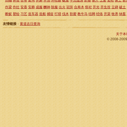
归岫
坏垣
合脊
架马
开厕
开池
开柱眼
破屋
平治道涂
起基
塞穴
上梁
竖柱
谢土
新
作梁
作灶
安香
安葬
成服
酬神
除服
出火
冠笄
合寿木
祭祀
开光
开生坟
立碑
破土
断蚁
塑绘
习艺
造车器
造船
捕捉
打猎
伐木
割蜜
教牛马
结网
经络
开渠
牧养
纳畜
友情链接
：
黄道吉日查询
关于本
© 2008-200