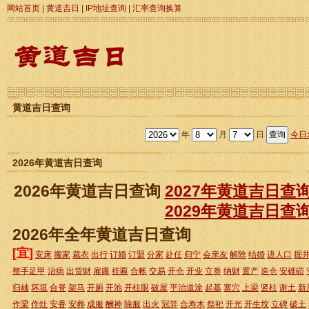
网站首页
|
黄道吉日
|
IP地址查询
|
汇率查询换算
黄道吉日查询
年
月
日
今日
2026年黄道吉日查询
2026年黄道吉日查询
2027年黄道吉日查
2029年黄道吉日查
2026年全年黄道吉日查询
[宜]
安床
搬家
裁衣
出行
订婚
订盟
分家
赴任
归宁
会亲友
解除
结婚
进人口
掘
整手足甲
治病
出货财
雇庸
挂匾
合帐
交易
开仓
开业
立券
纳财
置产
造仓
安碓磑
归岫
坏垣
合脊
架马
开厕
开池
开柱眼
破屋
平治道涂
起基
塞穴
上梁
竖柱
谢土
新
作梁
作灶
安香
安葬
成服
酬神
除服
出火
冠笄
合寿木
祭祀
开光
开生坟
立碑
破土