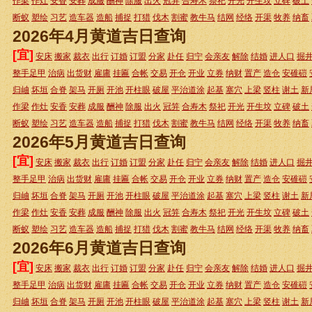
作梁
作灶
安香
安葬
成服
酬神
除服
出火
冠笄
合寿木
祭祀
开光
开生坟
立碑
破土
断蚁
塑绘
习艺
造车器
造船
捕捉
打猎
伐木
割蜜
教牛马
结网
经络
开渠
牧养
纳畜
2026年4月黄道吉日查询
[宜]
安床
搬家
裁衣
出行
订婚
订盟
分家
赴任
归宁
会亲友
解除
结婚
进人口
掘
整手足甲
治病
出货财
雇庸
挂匾
合帐
交易
开仓
开业
立券
纳财
置产
造仓
安碓磑
归岫
坏垣
合脊
架马
开厕
开池
开柱眼
破屋
平治道涂
起基
塞穴
上梁
竖柱
谢土
新
作梁
作灶
安香
安葬
成服
酬神
除服
出火
冠笄
合寿木
祭祀
开光
开生坟
立碑
破土
断蚁
塑绘
习艺
造车器
造船
捕捉
打猎
伐木
割蜜
教牛马
结网
经络
开渠
牧养
纳畜
2026年5月黄道吉日查询
[宜]
安床
搬家
裁衣
出行
订婚
订盟
分家
赴任
归宁
会亲友
解除
结婚
进人口
掘
整手足甲
治病
出货财
雇庸
挂匾
合帐
交易
开仓
开业
立券
纳财
置产
造仓
安碓磑
归岫
坏垣
合脊
架马
开厕
开池
开柱眼
破屋
平治道涂
起基
塞穴
上梁
竖柱
谢土
新
作梁
作灶
安香
安葬
成服
酬神
除服
出火
冠笄
合寿木
祭祀
开光
开生坟
立碑
破土
断蚁
塑绘
习艺
造车器
造船
捕捉
打猎
伐木
割蜜
教牛马
结网
经络
开渠
牧养
纳畜
2026年6月黄道吉日查询
[宜]
安床
搬家
裁衣
出行
订婚
订盟
分家
赴任
归宁
会亲友
解除
结婚
进人口
掘
整手足甲
治病
出货财
雇庸
挂匾
合帐
交易
开仓
开业
立券
纳财
置产
造仓
安碓磑
归岫
坏垣
合脊
架马
开厕
开池
开柱眼
破屋
平治道涂
起基
塞穴
上梁
竖柱
谢土
新