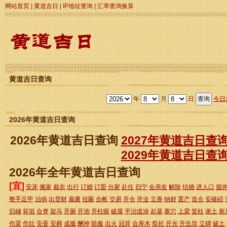
网站首页
|
黄道吉日
|
IP地址查询
|
汇率查询换算
黄道吉日查询
年
月
日
今日
2026年黄道吉日查询
2026年黄道吉日查询
2027年黄道吉日查
2029年黄道吉日查
2026年全年黄道吉日查询
[宜]
安床
搬家
裁衣
出行
订婚
订盟
分家
赴任
归宁
会亲友
解除
结婚
进人口
掘
整手足甲
治病
出货财
雇庸
挂匾
合帐
交易
开仓
开业
立券
纳财
置产
造仓
安碓磑
归岫
坏垣
合脊
架马
开厕
开池
开柱眼
破屋
平治道涂
起基
塞穴
上梁
竖柱
谢土
新
作梁
作灶
安香
安葬
成服
酬神
除服
出火
冠笄
合寿木
祭祀
开光
开生坟
立碑
破土