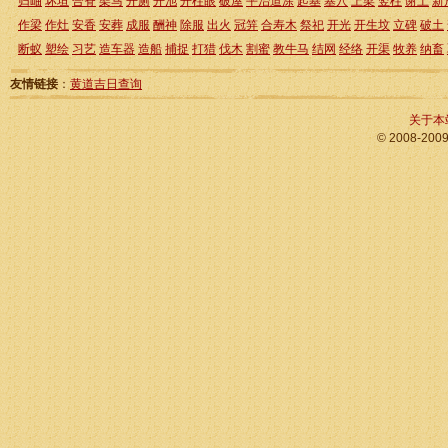
归岫
坏垣
合脊
架马
开厕
开池
开柱眼
破屋
平治道涂
起基
塞穴
上梁
竖柱
谢土
新
作梁
作灶
安香
安葬
成服
酬神
除服
出火
冠笄
合寿木
祭祀
开光
开生坟
立碑
破土
断蚁
塑绘
习艺
造车器
造船
捕捉
打猎
伐木
割蜜
教牛马
结网
经络
开渠
牧养
纳畜
友情链接
：
黄道吉日查询
关于本
© 2008-200